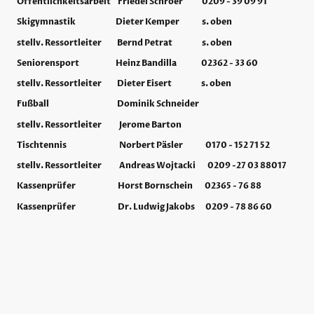
Öffentlichkeitsarbeit Friedel Schroer 0209 - 39 09 91
Skigymnastik Dieter Kemper s. oben
stellv. Ressortleiter Bernd Petrat s. oben
Seniorensport Heinz Bandilla 02362 - 33 60
stellv. Ressortleiter Dieter Eisert s. oben
Fußball Dominik Schneider
stellv. Ressortleiter Jerome Barton
Tischtennis Norbert Päsler 0170 - 152 71 52
stellv. Ressortleiter Andreas Wojtacki 0209 -27 03 88017
Kassenprüfer Horst Bornschein 02365 - 76 88
Kassenprüfer Dr. Ludwig Jakobs 0209 - 78 86 60